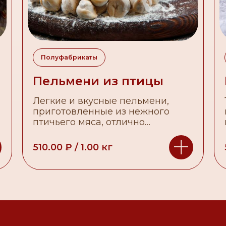
Полуфабрикаты
Пельмени из птицы
Легкие и вкусные пельмени,
м
приготовленные из нежного
птичьего мяса, отлично
сочетаются с различными
соусами и приправами.
510.00
₽
/
1.00
кг