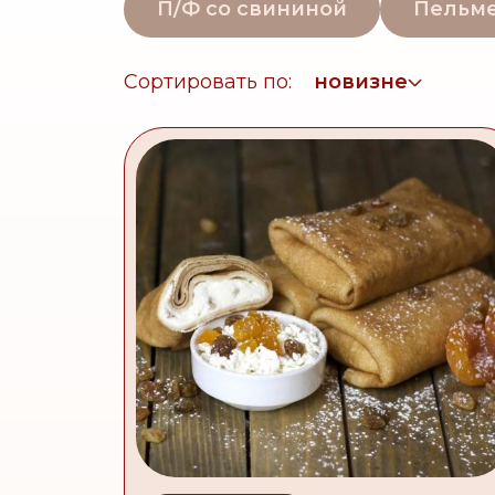
П/Ф со свининой
Пельм
Сортировать по:
новизне