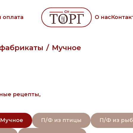
и оплата
О нас
Контак
фабрикаты
Мучное
ные рецепты,
Мучное
П/Ф из птицы
П/Ф из ры