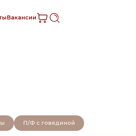
ты
Вакансии
бы
П/Ф с говядиной