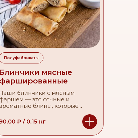
Полуфабрикаты
Блинчики мясные
фаршированные
Наши блинчики с мясным
фаршем — это сочные и
ароматные блины, которые
станут отличным выбором для
сытного завтрака или обеда.
90.00
₽
/
0.15
кг