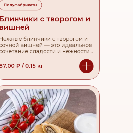
Полуфабрикаты
Блинчики с творогом и
вишней
Нежные блинчики с творогом и
сочной вишней — это идеальное
сочетание сладости и нежности,
которое подарит вам настоящее
удовольствие.
87.00
₽
/
0.15
кг