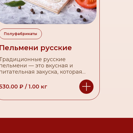
Полуфабрикаты
Пельмени русские
Традиционные русские
пельмени — это вкусная и
питательная закуска, которая
приготовлена по старинному
семейному рецепту.
530.00
₽
/
1.00
кг