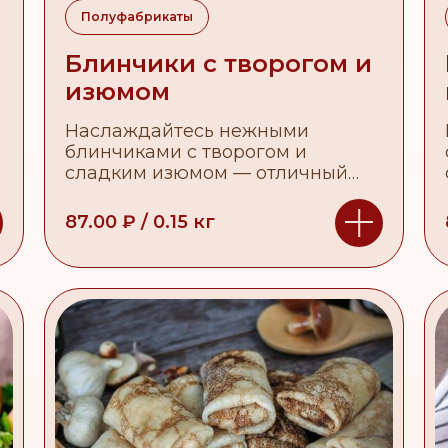
Полуфабрикаты
Блинчики с творогом и
изюмом
Наслаждайтесь нежными
блинчиками с творогом и
сладким изюмом — отличный
выбор для сладкого перекуса
или завтрака.
87.00
₽
/
0.15
кг