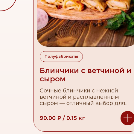
Полуфабрикаты
Блинчики с ветчиной и
сыром
Сочные блинчики с нежной
ветчиной и расплавленным
сыром — отличный выбор для
любителей вкусных и сытных
закусок.
90.00
₽
/
0.15
кг