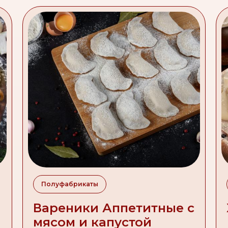
Полуфабрикаты
Вареники Аппетитные с
мясом и капустой