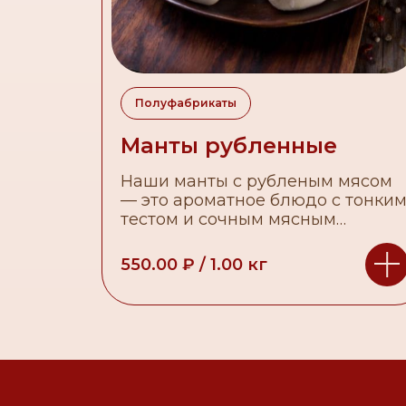
Полуфабрикаты
Манты рубленные
Наши манты с рубленым мясом
— это ароматное блюдо с тонки
тестом и сочным мясным
фаршем, приготовленным по
классическому рецепту.
550.00
₽
/
1.00
кг