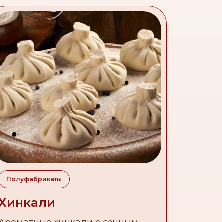
Полуфабрикаты
Хинкали
Ароматные хинкали с сочным