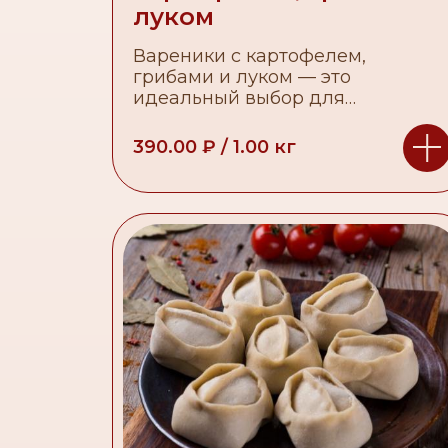
луком
Вареники с картофелем,
грибами и луком — это
идеальный выбор для
любителей грибного аромата и
насыщенного вкуса.
390.00
₽
/
1.00
кг