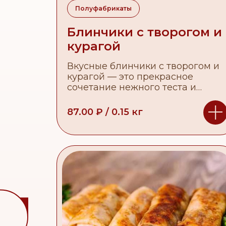
Полуфабрикаты
Блинчики с творогом и
курагой
Вкусные блинчики с творогом и
курагой — это прекрасное
сочетание нежного теста и
сладкой начинки, которое
понравится всей семье.
87.00
₽
/
0.15
кг