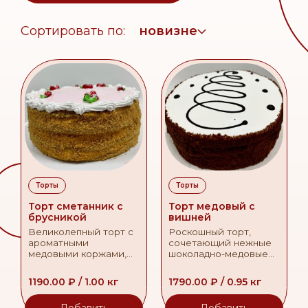
Сортировать по:
новизне
Торты
Торты
Торт сметанник с
Торт медовый с
брусникой
вишней
Великолепный торт с
Роскошный торт,
ароматными
сочетающий нежные
медовыми коржами,
шоколадно-медовые
нежным сметанным
коржи с изысканным
кремом и воздушными
кремом чиз и сочной
1190.00
₽
/
1.00
кг
1790.00
₽
/
0.95
кг
взбитыми сливками.
вишневой начинкой.
Яркая брусничная
Идеальный баланс
Добавить
Добавить