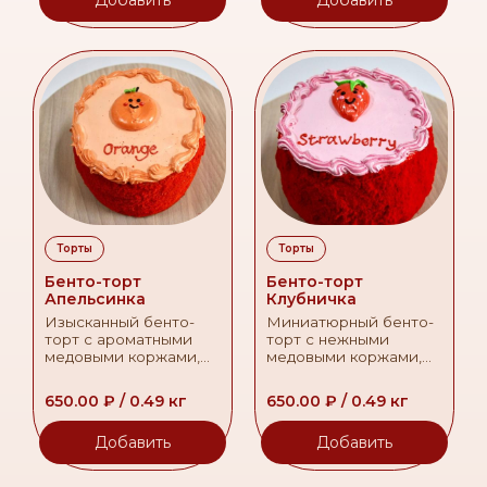
начинка добавляет
сладости и легкой
приятную кислинку и
кислинки для
свежесть вкусу.
истинных гурманов.
Торты
Торты
Бенто-торт
Бенто-торт
Апельсинка
Клубничка
Изысканный бенто-
Миниатюрный бенто-
торт с ароматными
торт с нежными
медовыми коржами,
медовыми коржами,
освежающей
свежей клубничной
апельсиновой
начинкой и воздушным
650.00
₽
/
0.49
кг
650.00
₽
/
0.49
кг
начинкой и нежным
сливочным кремом.
сливочным кремом.
Идеальный десерт для
Добавить
Добавить
Компактный размер
индивидуального
идеален для
наслаждения или
персонального
небольшой компании.