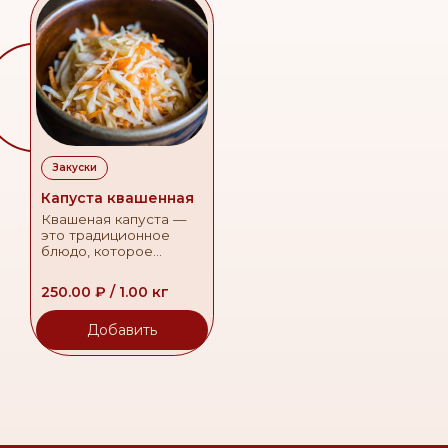
Закуски
Капуста квашенная
Квашеная капуста —
это традиционное
блюдо, которое
славится своей
полезностью и
250.00
₽
/
1.00
кг
уникальным вкусом.
Добавить